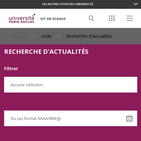
LES AUTRES SITES DE L'UNIVERSITÉ
ALLER
AU
Menu racco
Menu pr
CONTENU
Search
PRINCIPAL
Accueil
node
Recherche d'actualités
RECHERCHE D'ACTUALITÉS
Filtrer
Aucune sélection