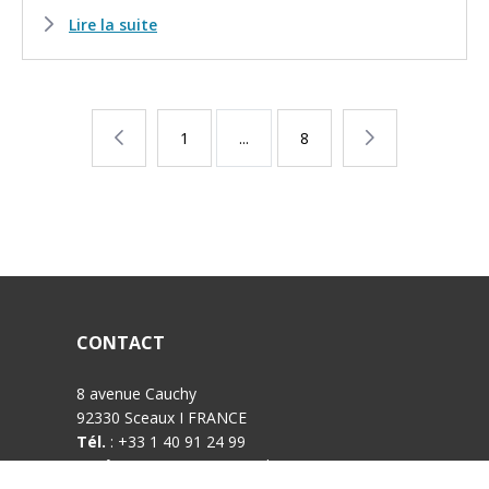
Lire la suite
Page
Page
1
...
Page
8
Page
précédente
suivante
CONTACT
8 avenue Cauchy
92330 Sceaux I FRANCE
Tél.
: +33 1 40 91 24 99
Accès
: RER B Sceaux I Robinson