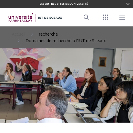
LES AUTRES SITES DE L'UNIVERSITÉ
ALLER
AU
Menu racco
Menu pr
CONTENU
Search
PRINCIPAL
Accueil
recherche
Domaines de recherche à l'IUT de Sceaux